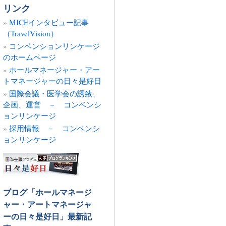
の
リンク
記
MICEインタビュー記事
事
（TravelVision）
コンベンションリンケージ
のホームページ
ホールマネージャー・アー
トマネージャーの日々是好日
国際会議・医学会の誘致、
企画、運営 － コンベンシ
ョンリンケージ
採用情報 － コンベンシ
ョンリンケージ
ブログ「ホールマネージ
ャー・アートマネージャ
ーの日々是好日」最新記