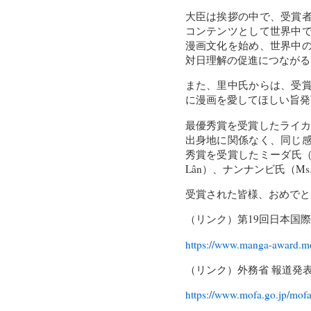
大臣は挨拶の中で、受賞
コンテンツとして世界中
漫画文化を始め、世界中
対日理解の促進につながる
また、里中氏からは、受
に漫画を愛してほしい旨発
最優秀賞を受賞したライカ・ク
出身地に関係なく、同じ
秀賞を受賞したミーダ氏（Ms.
Lân）、ナンナンビ氏（M
受賞された皆様、おめでと
（リンク）第19回日本国
https://www.manga-award.mo
（リンク）外務省 報道発
https://www.mofa.go.jp/mofa