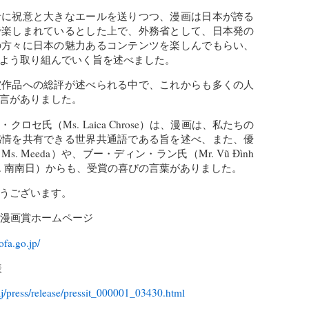
者に祝意と大きなエールを送りつつ、漫画は日本が誇る
で楽しまれているとした上で、外務省として、日本発の
の方々に日本の魅力あるコンテンツを楽しんでもらい、
よう取り組んでいく旨を述べました。
賞作品への総評が述べられる中で、これからも多くの人
言がありました。
ロセ氏（Ms. Laica Chrose）は、漫画は、私たちの
感情を共有できる世界共通語である旨を述べ、また、優
 Meeda）や、ブー・ディン・ラン氏（Mr. Vũ Đình
s. 南南日）からも、受賞の喜びの言葉がありました。
うございます。
際漫画賞ホームページ
fa.go.jp/
表
j/press/release/pressit_000001_03430.html