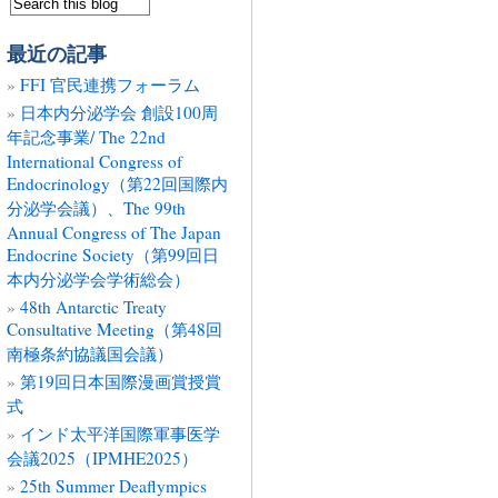
最近の記事
FFI 官民連携フォーラム
日本内分泌学会 創設100周
年記念事業/ The 22nd
International Congress of
Endocrinology（第22回国際内
分泌学会議）、The 99th
Annual Congress of The Japan
Endocrine Society（第99回日
本内分泌学会学術総会）
48th Antarctic Treaty
Consultative Meeting（第48回
南極条約協議国会議）
第19回日本国際漫画賞授賞
式
インド太平洋国際軍事医学
会議2025（IPMHE2025）
25th Summer Deaflympics