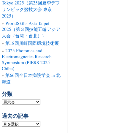
Tokyo 2025（第25回夏季デフ
リンピック競技大会 東京
2025）
WorldSkills Asia Taipei
2025（第３回技能五輪アジア
大会（台湾・台北））
第18回川崎国際環境技術展
2025 Photonics and
Electromagnetics Research
Symposium (PIERS 2025
Chiba)
第66回全日本病院学会 in 北
海道
分類
分
類
過去の記事
過
去