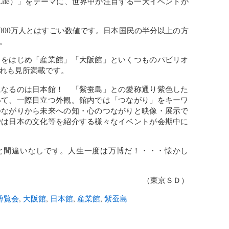
 Better Life）」をテーマに、世界中が注目する一大イベントが
,000万人とはすごい数値です。日本国民の半分以上の方
。
」をはじめ「産業館」「大阪館」といくつものパビリオ
れも見所満載です。
になるのは日本館！ 「紫蚕島」との愛称通り紫色した
いて、一際目立つ外観。館内では「つながり」をキーワ
つながりから未来への知・心のつながりと映像・展示で
では日本の文化等を紹介する様々なイベントが会期中に
と間違いなしです。人生一度は万博だ！・・・懐かし
（東京ＳＤ）
博覧会
,
大阪館
,
日本館
,
産業館
,
紫蚕島