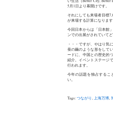
い生活（Better City,
5月1日より幕開けです。
それにしても来場者目標7
が来場する計算になります
今回日本からは「日本館
ンでの出展がされていてど
・・・ですが、やはり気
蚕の繭のような形をして
ードに、中国との歴史的
紹介。イベントステージ
行われます。
今年の話題を独占するこ
い。
Tags:
つながり
,
上海万博
,