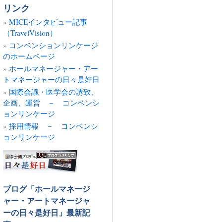
の
リンク
記
MICEインタビュー記事
事
（TravelVision）
コンベンションリンケージ
のホームページ
ホールマネージャー・アー
トマネージャーの日々是好日
国際会議・医学会の誘致、
企画、運営 － コンベンシ
ョンリンケージ
採用情報 － コンベンシ
ョンリンケージ
ブログ「ホールマネージ
ャー・アートマネージャ
ーの日々是好日」最新記