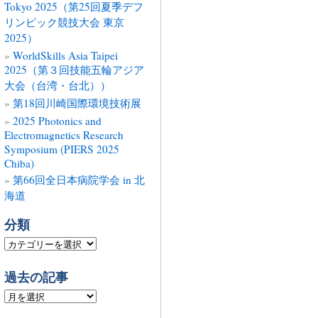
Tokyo 2025（第25回夏季デフ
リンピック競技大会 東京
2025）
WorldSkills Asia Taipei
2025（第３回技能五輪アジア
大会（台湾・台北））
第18回川崎国際環境技術展
2025 Photonics and
Electromagnetics Research
Symposium (PIERS 2025
Chiba)
第66回全日本病院学会 in 北
海道
分類
分
類
過去の記事
過
去