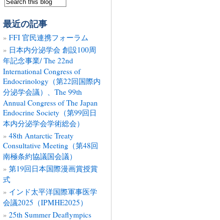
最近の記事
FFI 官民連携フォーラム
日本内分泌学会 創設100周
年記念事業/ The 22nd
International Congress of
Endocrinology（第22回国際内
分泌学会議）、The 99th
Annual Congress of The Japan
Endocrine Society（第99回日
本内分泌学会学術総会）
48th Antarctic Treaty
Consultative Meeting（第48回
南極条約協議国会議）
第19回日本国際漫画賞授賞
式
インド太平洋国際軍事医学
会議2025（IPMHE2025）
25th Summer Deaflympics