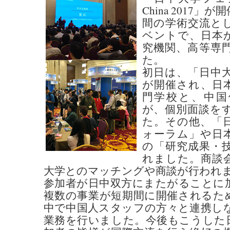
China 2017
間の学術交流と
ベントで、日本
究機関、高等専
た。
初日は、「日中
が開催され、日
門学校と、中国
が、個別面談を
た。その他、「
ォーラム」や日
の「研究成果・
れました。商談
大学とのマッチングや商談が行われ
参加者が日中双方にまたがることに
複数の事業が短期間に開催されるた
中で中国人スタッフの方々と連携し
業務を行いました。今後もこうした