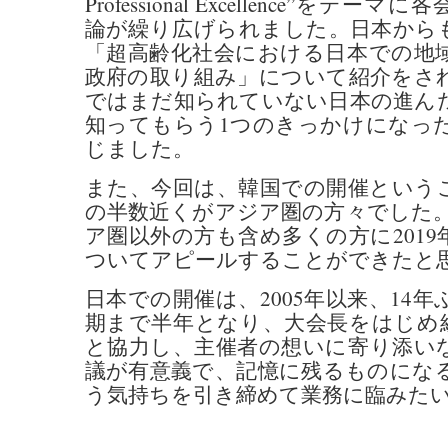
Professional Excellence”を
論が繰り広げられました。日本から
「超高齢化社会における日本での地
政府の取り組み」について紹介をさ
ではまだ知られていない日本の進ん
知ってもらう1つのきっかけになっ
じました。
また、今回は、韓国での開催という
の半数近くがアジア圏の方々でした。
ア圏以外の方も含め多くの方に201
ついてアピールすることができたと
日本での開催は、2005年以来、14
期まで半年となり、大会長をはじめ
と協力し、主催者の想いに寄り添い
議が有意義で、記憶に残るものにな
う気持ちを引き締めて業務に臨みた