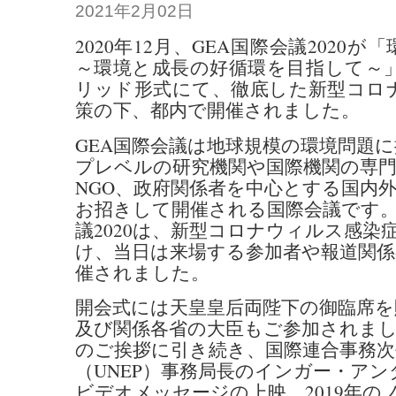
2021年2月02日
2020年12月、GEA国際会議202
～環境と成長の好循環を目指して～
リッド形式にて、徹底した新型コロ
策の下、都内で開催されました。
GEA国際会議は地球規模の環境問題
プレベルの研究機関や国際機関の専門
NGO、政府関係者を中心とする国内
お招きして開催される国際会議です。
議2020は、新型コロナウィルス感染
け、当日は来場する参加者や報道関係
催されました。
開会式には天皇皇后両陛下の御臨席を
及び関係各省の大臣もご参加されま
のご挨拶に引き続き、国際連合事務次
（UNEP）事務局長のインガー・ア
ビデオメッセージの上映、2019年の