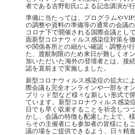
者である吉野彰氏による記念講演が
準備に当たっては、プログラムやVI
の調整や資料の準備等の通常の会議の
コロナ下で開催される国際会議とし
面新型コロナウィルス感染症対策を
や関係各所との細かい確認・調整が
た、渡航制限のため来日が難しくオ
加いただいた海外の登壇者とは、接
認を直前まで実施しました。
新型コロナウィルス感染症の拡大に
際会議も完全オンラインや一部をオ
ブリッド型など様々な新しい形式で
ています。新型コロナウィルス感染
日でも早く収束することを祈念しつ
かし、会議の特徴も配慮した上で、
らその主催者にも参加者の皆様にも
議の場をご提供できるよう、日々精