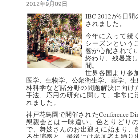
2012年9月09日
IBC 2012が6
されました。
今年に入って続
シーズンという
響が心配されて
終わり、残暑厳し
間。
世界各国より参
医学、生物学、公衆衛生学、薬学、生
林科学など諸分野の問題解決に向け
手法、応用の研究に関して、非常に
れました。
神戸花鳥園で開催されたConference D
懇親会とは一味違い、色とりどり
で、舞妓さんのお出迎えに始まり、
る生演奏と、最後には参加者も踊り