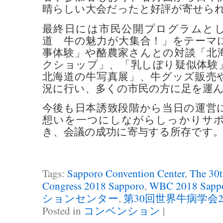
晴らしい大会だったと好評が寄せら
最終日には市民公開プログラムと
道 牛の魅力が大集合！」をテーマ
事体験」や酪農家さんとの対談「北
クショップ」、「乳しぼり疑似体験
北海道の牛写真展」、牛グッズ販売
況に行い、多くの市民の方に足を運
今後も日本誘致段階から当日の運営
想いを一つにしながらしっかりサ
き、会議の成功に寄与する所存です
Tags:
Sapporo Convention Center
,
The 30t
Congress 2018 Sapporo
,
WBC 2018 Sapp
ションセンター
,
第30回世界牛病学会2
Posted in
コンベンション
|