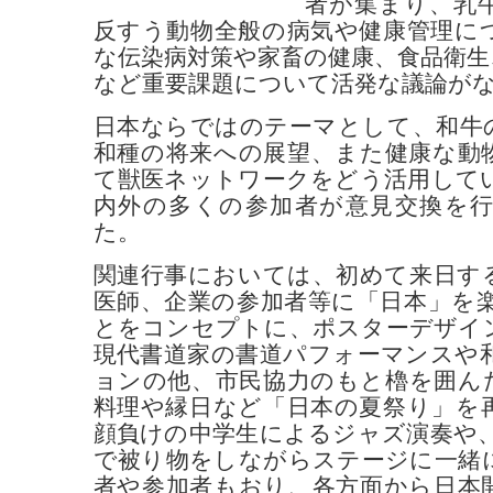
者が集まり、乳
反すう動物全般の病気や健康管理に
な伝染病対策や家畜の健康、食品衛生
など重要課題について活発な議論が
日本ならではのテーマとして、和牛
和種の将来への展望、また健康な動
て獣医ネットワークをどう活用して
内外の多くの参加者が意見交換を
た。
関連行事においては、初めて来日す
医師、企業の参加者等に「日本」を
とをコンセプトに、ポスターデザイ
現代書道家の書道パフォーマンスや
ョンの他、市民協力のもと櫓を囲ん
料理や縁日など「日本の夏祭り」を
顔負けの中学生によるジャズ演奏や、Y
で被り物をしながらステージに一緒
者や参加者もおり、各方面から日本