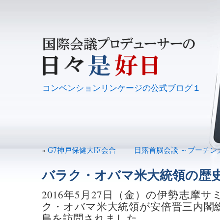
コンベンションリンケージの公式ブログ１
«
G7神戸保健大臣会合
日露首脳会談 ～プーチン
バラク・オバマ米大統領の歴
2016年5月27日（金）の伊勢志摩
ク・オバマ米大統領が安倍晋三内閣
島を訪問されました。