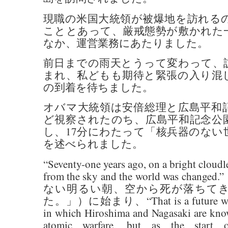
現職の米国大統領が被爆地を訪れる
こととあって、厳戒態勢が敷かれた
なか、運営業務にあたりました。
前日までの雨天とうって変わって、
まれ、私どもも期待と緊張の入り混
の到着を待ちました。
オバマ大統領は安倍総理と広島平和記
ど視察されたのち、広島平和記念公
し、17分にわたって「核兵器のない
を述べられました。
“Seventy-one years ago, on a bright cloudl
from the sky and the world was ch
ない明るい朝、空から死が落ちて
た。」）に始まり、“That is a future we can
in which Hiroshima and Nagasaki are kno
atomic warfare, but as the start