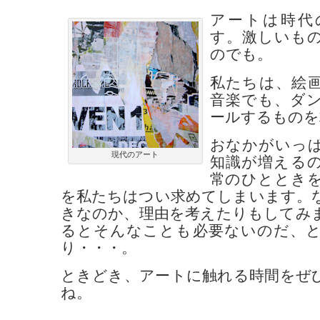
アートは時代
す。激しいも
のでも。
私たちは、絵
音楽でも、ダ
ールするものを
おなかがいっ
現代のアート
知識が増える
常のひととき
を私たちはつい求めてしまいます。
きなのか、理由を考えたりもしてみ
るとそんなことも必要ないのだ、
り・・・。
ときどき、アートに触れる時間をぜ
ね。