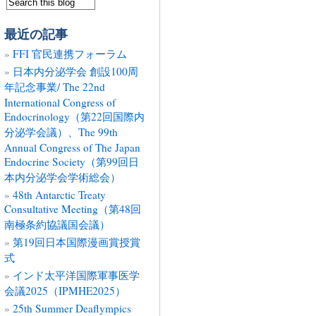
最近の記事
FFI 官民連携フォーラム
日本内分泌学会 創設100周
年記念事業/ The 22nd
International Congress of
Endocrinology（第22回国際内
分泌学会議）、The 99th
Annual Congress of The Japan
Endocrine Society（第99回日
本内分泌学会学術総会）
48th Antarctic Treaty
Consultative Meeting（第48回
南極条約協議国会議）
第19回日本国際漫画賞授賞
式
インド太平洋国際軍事医学
会議2025（IPMHE2025）
25th Summer Deaflympics