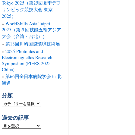
Tokyo 2025（第25回夏季デフ
リンピック競技大会 東京
2025）
WorldSkills Asia Taipei
2025（第３回技能五輪アジア
大会（台湾・台北））
第18回川崎国際環境技術展
2025 Photonics and
Electromagnetics Research
Symposium (PIERS 2025
Chiba)
第66回全日本病院学会 in 北
海道
分類
分
類
過去の記事
過
去