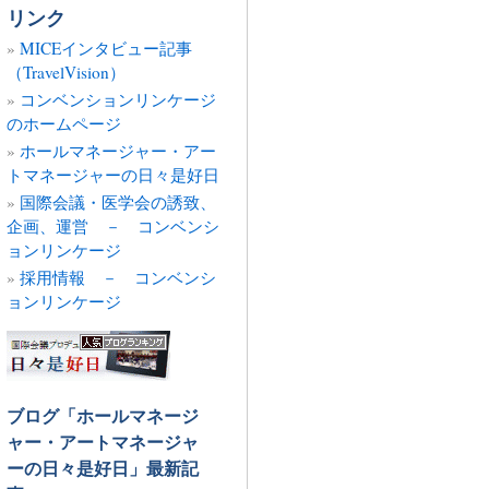
の
リンク
記
MICEインタビュー記事
事
（TravelVision）
コンベンションリンケージ
のホームページ
ホールマネージャー・アー
トマネージャーの日々是好日
国際会議・医学会の誘致、
企画、運営 － コンベンシ
ョンリンケージ
採用情報 － コンベンシ
ョンリンケージ
ブログ「ホールマネージ
ャー・アートマネージャ
ーの日々是好日」最新記