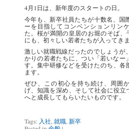
4月1日は、新年度のスタートの日。
今年も、新卒社員たちが十数名、国
ーを目指してコンベンションリン
た。桜が満開の皇居のお堀のそば、
にも、初々しい若者たちが入ってき
激しい就職戦線だったのでしょうが
かりの若者たちに、つい「若いなー
す。集中研修などを受けたのち、各
ます。
ぜひ、この初心を持ち続け、周囲
げ、知識を深め、そして社会に役立
へと成長してもらいたいものです。
Tags:
入社
,
就職
,
新卒
Posted in
全般
|