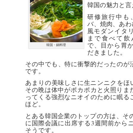
韓国の魅力と言
研修旅行中も
バ、焼肉、あわ
風モダンイタ
まで食べて飲
で、目から胃
韓国・鍋料理
だきました。
その中でも、特に衝撃的だったのが
です。
あまりの美味しさに生ニンニクをほ
その晩は体中がポカポカと火照りま
ってくる強烈なニオイのために眠る
ほど。
とある韓国企業のトップの方は、そ
に国際会議に出席する3週間前から
そうです。