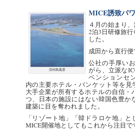
MICE誘致パ
４月の始まり、
2泊3日研修旅
した。
成田から直行便
公社の手厚い
がら、立派なIC
済州島風景
ベンションセ
内の主要ホテル・バンケット等を見
大手企業が所有するホテルの自信・
つ、日本の施設にはない韓国色豊か
建築に目を奪われました。
「リゾート地」「韓ドラロケ地」と
MICE開催地としてもこれから注目で