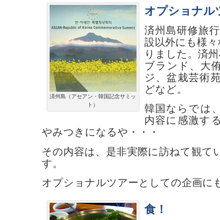
オプショナル
済州島研修旅行
設以外にも様々
りました。済州
ブランド、大
ジ、盆栽芸術
どなど。
済州島（アセアン・韓国記念サミッ
ト）
韓国ならでは
内容に感激す
やみつきになるや・・・
その内容は、是非実際に訪ねて観て
す。
オプショナルツアーとしての企画に
食！