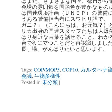
はまた、さまざまな国々、都市から
会場の雰囲気を国際色が豊かなもの
は国連環境計画（ＵＮＥＰ）の警備
うある警備担当者にスワヒリ語で、
ガニ？」（こんにちは、お元気？）
リカ出身の国連スタッフたちは大爆
はり身近な言葉を話せること、わか
台で役に立つことだと再認識しまし
長丁場、がんばりたいと思います。
Tags:
COP/MOP5
,
COP10
,
カルタヘナ
会議
,
生物多様性
Posted in
未分類
|