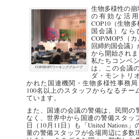
生物多様性の崩
の有効な活
COP10（生物
国会議）なら
COP/MOP5
回締約国会議）が
から開始されま
私たちコンベ
は、この会議
COP/MOP5ワーキンググループ
ダ・モントリ
かれた国連機関・生物多様性事務局（
100名以上のスタッフからなるチー
ています。
また、国連の会議の警備は、民間の
なく、世界中から国連の警備スタッ
日（10月11日）も「United Natio
量の警備スタッフが会場周辺に多数