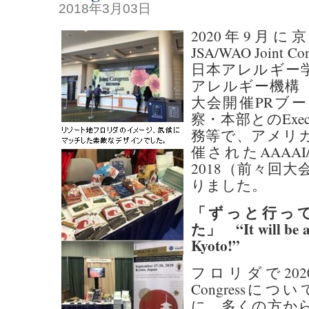
2018年3月03日
2020年9月
JSA/WAO Joint C
日本アレルギー
アレルギー機構 
大会開催PRブ
察・本部とのExecut
務等で、アメリ
催されたAAAAI/WAO
2018（前々回
りました。
「ずっと行っ
た」 “It will be a g
Kyoto!”
フロリダで2020
Congressに
に、多くの方か