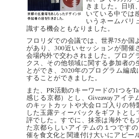
きました。日頃
いている中では
いうネームバリ
識する機会ともなりました。
フロリダでの会議では、世界75か国より
があり、300近いセッションが開催
会場内外で交わされました。プログ
クス、その他領域に関する参加者の
とができ、2020年のプログラム編
することができました。
また、PR活動のキーワードの1つをTaste 
感じる京都）とし、Giveawayアイ
のキットカットや大会ロゴ入りの特
した玉露ティーバックをギフトとし
評でした。すでに、抹茶は海外でも
た京都らしいアイテムの１つですの
催を食文化と関連付け大いにアピー