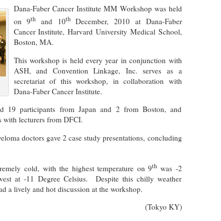
Dana-Faber Cancer Institute MM Workshop was held
th
th
on 9
and 10
December, 2010 at Dana-Faber
Cancer Institute, Harvard University Medical School,
Boston, MA.
This workshop is held every year in conjunction with
ASH, and Convention Linkage, Inc. serves as a
secretariat of this workshop, in collaboration with
Dana-Faber Cancer Institute.
d 19 participants from Japan and 2 from Boston, and
s with lecturers from DFCI.
eloma doctors gave 2 case study presentations, concluding
th
tremely cold, with the highest temperature on 9
was -2
west at -11 Degree Celsius. Despite this chilly weather
had a lively and hot discussion at the workshop.
(Tokyo KY)