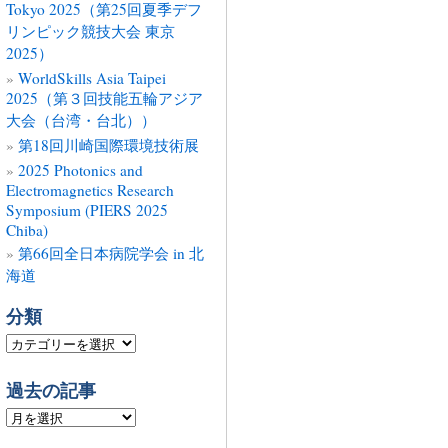
Tokyo 2025（第25回夏季デフ
リンピック競技大会 東京
2025）
WorldSkills Asia Taipei
2025（第３回技能五輪アジア
大会（台湾・台北））
第18回川崎国際環境技術展
2025 Photonics and
Electromagnetics Research
Symposium (PIERS 2025
Chiba)
第66回全日本病院学会 in 北
海道
分類
分
類
過去の記事
過
去