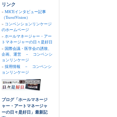
の
リンク
記
MICEインタビュー記事
事
（TravelVision）
コンベンションリンケージ
のホームページ
ホールマネージャー・アー
トマネージャーの日々是好日
国際会議・医学会の誘致、
企画、運営 － コンベンシ
ョンリンケージ
採用情報 － コンベンシ
ョンリンケージ
ブログ「ホールマネージ
ャー・アートマネージャ
ーの日々是好日」最新記