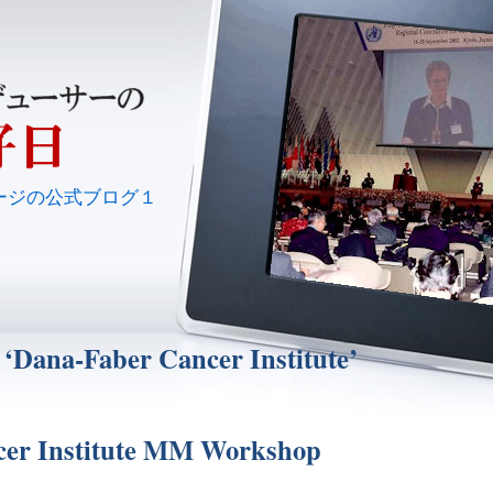
ージの公式ブログ１
 ‘Dana-Faber Cancer Institute’
cer Institute MM Workshop