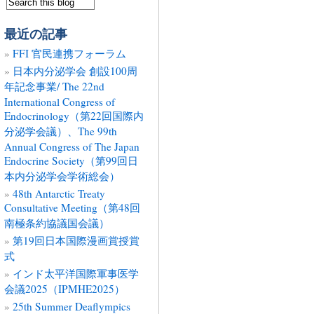
最近の記事
FFI 官民連携フォーラム
日本内分泌学会 創設100周
年記念事業/ The 22nd
International Congress of
Endocrinology（第22回国際内
分泌学会議）、The 99th
Annual Congress of The Japan
Endocrine Society（第99回日
本内分泌学会学術総会）
48th Antarctic Treaty
Consultative Meeting（第48回
南極条約協議国会議）
第19回日本国際漫画賞授賞
式
インド太平洋国際軍事医学
会議2025（IPMHE2025）
25th Summer Deaflympics