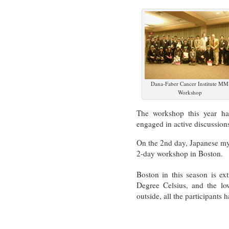
Dana-Faber Cancer Institute MM
Workshop
The workshop this year ha
engaged in active discussion
On the 2nd day, Japanese my
2-day workshop in Boston.
Boston in this season is ex
Degree Celsius, and the lo
outside, all the participants 