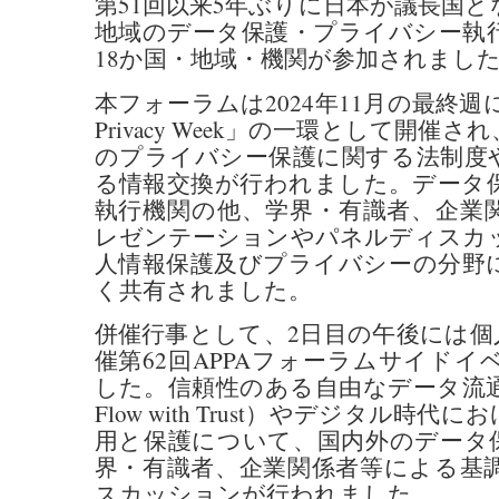
第51回以来5年ぶりに日本が議長国
地域のデータ保護・プライバシー執
18か国・地域・機関が参加されまし
本フォーラムは2024年11月の最終週に
Privacy Week」の一環として開催
のプライバシー保護に関する法制度
る情報交換が行われました。データ
執行機関の他、学界・有識者、企業
レゼンテーションやパネルディスカ
人情報保護及びプライバシーの分野
く共有されました。
併催行事として、2日目の午後には個
催第62回APPAフォーラムサイド
した。信頼性のある自由なデータ流通（DFF
Flow with Trust）やデジタル時
用と保護について、国内外のデータ
界・有識者、企業関係者等による基
スカッションが行われました。