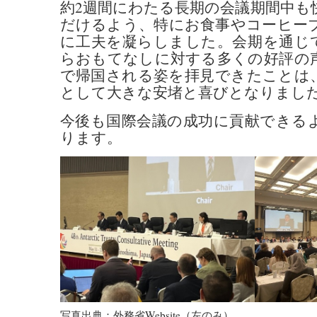
約2週間にわたる長期の会議期間中も
だけるよう、特にお食事やコーヒー
に工夫を凝らしました。会期を通じ
らおもてなしに対する多くの好評の
で帰国される姿を拝見できたことは
として大きな安堵と喜びとなりまし
今後も国際会議の成功に貢献できる
ります。
写真出典：外務省Website（左のみ）