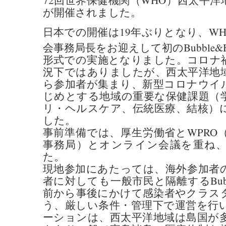
72回世界保健機関（WHO）西太平洋
が開催されました。
日本での開催は19年ぶりとなり、W
会事務局長をお迎えして初のBubble&Hybri
形式での実施となりました。コロナ
況下ではありましたが、西太平洋地域
ら参加者が集まり、新型コロナウイ
じめとする地域の重要な保健課題（
リ・ヘルスケア、伝統医療、結核）
した。
事前準備では、厚生労働省とWPRO
事務局）とオンライン会議を重ね
た。
現地参加にあたっては、海外参加者
者に対しても一般市民と隔離するBub
前から事後にかけて感染者やクラス
う、厳しい条件・管理下で運営を行
ーションは、西太平洋地域は島国が