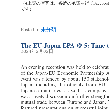
（※上記の写真は、各所の承諾を得てFacebo
です）
Posted in
未分類
|
The EU-Japan EPA @ 5: Time t
2024年3月03日
An evening reception was held to celebrate
of the Japan-EU Economic Partnership 
event was attended by about 150 stakeho
Japan, including the officials from EU 
Japanese ministries, as well as company 
was a lively discussion on further strengt
mutual trade between Europe and Japan.
featured presentations on successful joint