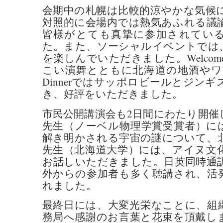
会期中の札幌は比較的涼やかな気候
対照的に会場内では熱気あふれる議
皆様がとても真摯に参加されてい
た。また、ソーシャルイベントでは
を楽しんでいただきました。Welcome R
こい演舞とともに北海道の地酒やワインを
Dinnerではサッポロビールとジン
き、好評をいただきました。
市民公開講演会も2日間にわたり開催
先生（ノーベル物理学賞受賞者）に
解き明かされる宇宙の謎について、
先生（北海道大学）には、アイヌ文
お話しいただきました。日英同時通
外からの参加者も多く聴講され、活
れました。
最終日には、大変光栄なことに、組
務局へ感謝のお言葉と花束を頂戴し