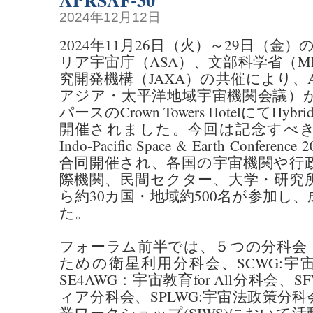
APRSAF-30
2024年12月12日
2024年11月26日（火）～29日（金
リア宇宙庁（ASA）、文部科学省（M
究開発機構（JAXA）の共催により、APR
アジア・太平洋地域宇宙機関会議）
パースのCrown Towers HotelにてHybri
開催されました。今回は記念すべき
Indo-Pacific Space & Earth Conference
合同開催され、各国の宇宙機関や行
際機関、民間セクター、大学・研究
ら約30カ国・地域約500名が参加し
た。
フォーラム前半では、５つの分科会（
ための衛星利用分科会、SCWG:宇
SE4AWG：宇宙教育for All分科会
ィア分科会、SPLWG:宇宙法政策分