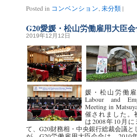
Posted in
コンベンション
,
未分類
|
G20愛媛・松山労働雇用大臣会
2019年12月12日
媛・松山労働雇
Labour and Empl
Meeting in Mat
催されました。初
は2008年10
て、G20財務相・中央銀行総裁会議
が、G20労働雇用大臣会合は、201