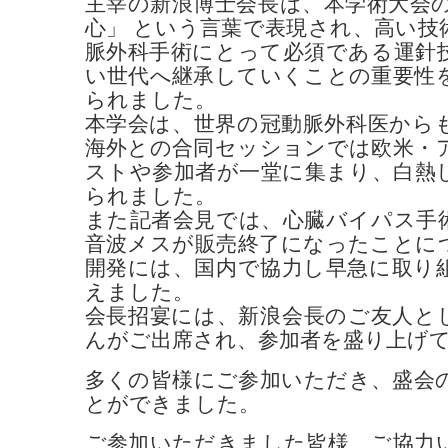
主宰の新浪博士会長は、本学術大会の
心」 という言葉で表現され、高い技
脈外科手術にとって必須である運針
い世代へ継承していくことの重要性
られました。
本学会は、世界の冠動脈外科医から
海外との合同セッションでは欧米・
ストや参加者が一堂に集まり、白熱
られました。
また記者会見では、心臓バイパス手
音波メスが販売終了になったことに
開発には、国内で協力し早急に取り
えました。
会長招宴には、新浪会長のご友人と
んがご出席され、参加者を盛り上げ
多くの皆様にご参加いただき、盛会
とができました。
ご参加いただきました皆様、ご協力