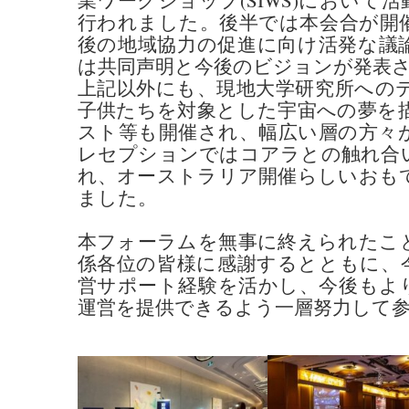
業ワークショップ(SIWS)において
行われました。後半では本会合が開
後の地域協力の促進に向け活発な議
は共同声明と今後のビジョンが発表
上記以外にも、現地大学研究所への
子供たちを対象とした宇宙への夢を
スト等も開催され、幅広い層の方々
レセプションではコアラとの触れ合
れ、オーストラリア開催らしいおも
ました。
本フォーラムを無事に終えられたこ
係各位の皆様に感謝するとともに、
営サポート経験を活かし、今後もよ
運営を提供できるよう一層努力して