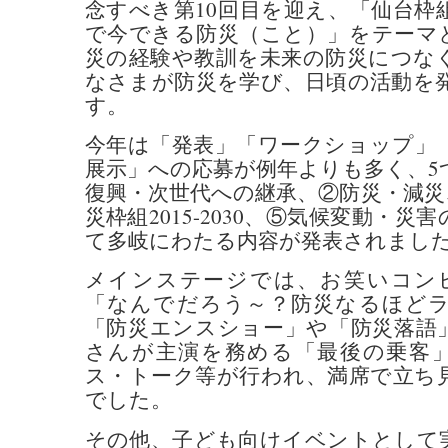
念すべき第10回目を迎え、「仙台枠
で今できる防災（こと）」をテーマ
災の経験や教訓を未来の防災につな
なさまが防災を学び、日頃の活動を
す。
今年は「発表」「ワークショップ」
展示」への応募が例年よりも多く、5
復興・次世代への継承、②防災・減災
災枠組2015-2030、⑤気候変動・
て多岐にわたる内容が発表されまし
メインステージでは、お笑いコンビ
「なんでだろう～？防災なるほど
「防災エンスショー」や「防災落語」
さんが主演を務める「最後の乗客」の
ス・トーク等が行われ、満席で立ち
でした。
その他、子ども向けイベントとして